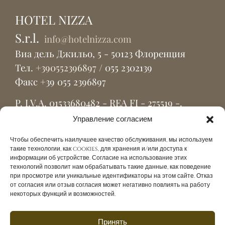
HOTEL NIZZA
S.r.l.
info@hotelnizza.com
Виа дель Джильо, 5 - 50123 Флоренция
Тел.
+390552396897
/ 055 2302139
Факс +39 055 2396897
P. I.V.A. 01533680482 - REA FI - 275519 -.
C. S. euro; 60,000.00 i. v.
Управление согласием
Чтобы обеспечить наилучшее качество обслуживания, мы используем
такие технологии, как cookies, для хранения и/или доступа к
информации об устройстве. Согласие на использование этих
технологий позволит нам обрабатывать такие данные, как поведение
при просмотре или уникальные идентификаторы на этом сайте. Отказ
от согласия или отзыв согласия может негативно повлиять на работу
некоторых функций и возможностей.
Chinese
Spanish
Принять